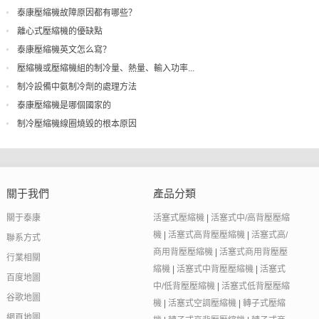
泰康壓縮機故障原因都有哪些？
離心式壓縮機的優缺點
泰康壓縮機英文怎么寫？
壓縮機或壓縮機組的制冷量、熱量、輸入功率...
制冷設備中氨制冷劑的處理方法
泰康壓縮機是哪個國家的
制冷壓縮機線圈燒毀的根本原因
關于我們
產品分類
關于泰康
活塞式壓縮機
|
活塞式中/高背壓壓縮
機
|
活塞式高背壓壓縮機
|
活塞式高/
聯系方式
商用背壓壓縮機
|
活塞式商用背壓壓
行業相關
縮機
|
活塞式中背壓壓縮機
|
活塞式
百度地圖
中/低背壓壓縮機
|
活塞式低背壓壓縮
谷歌地圖
機
|
活塞式空調壓縮機
|
轉子式壓縮
網頁地圖