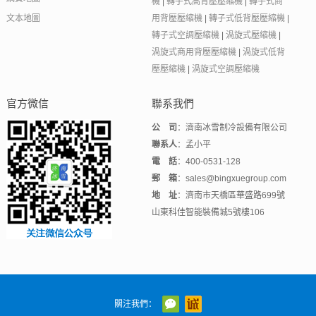
機
|
轉子式高背壓壓縮機
|
轉子式商
文本地圖
用背壓壓縮機
|
轉子式低背壓壓縮機
|
轉子式空調壓縮機
|
渦旋式壓縮機
|
渦旋式商用背壓壓縮機
|
渦旋式低背
壓壓縮機
|
渦旋式空調壓縮機
官方微信
聯系我們
公 司
：濟南冰雪制冷設備有限公司
聯系人
：孟小平
電 話
：400-0531-128
郵 箱
：sales@bingxuegroup.com
地 址
：濟南市天橋區華盛路699號
山東科佳智能裝備城5號樓106
關注我們：