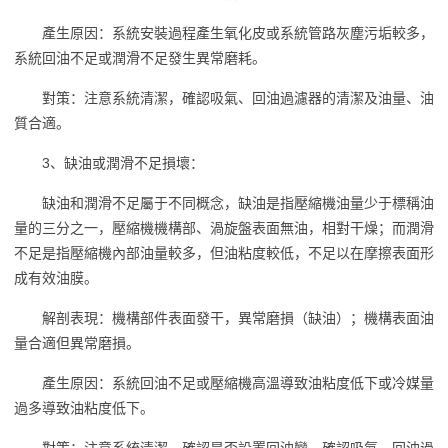
產生原因：系統安裝過程產生氧化皮或系統管路灰塵污垢較多，
系統回油不足或潤滑不足發生異常磨耗。
對策：注意系統清潔，確認吸氣、回油過濾器的清潔及油量、油
質合適。
3、缺油或潤滑不足損壞：
缺油和潤滑不足屬于不同概念，缺油是指壓縮機油量少于標稱油
量的三分之一，壓縮機機構部、渦旋盤表面無油，相對干燥；而潤滑
不足是指壓縮機內部油量較多，但油粘度較低，不足以在摩擦表面形
成有效油膜。
解剖表現：機構部件表面發干，異常磨損（缺油）；機構表面油
量合適但異常磨損。
產生原因：系統回油不足或壓縮機高溫導致油粘度低下或冷媒量
過多導致油粘度低下。