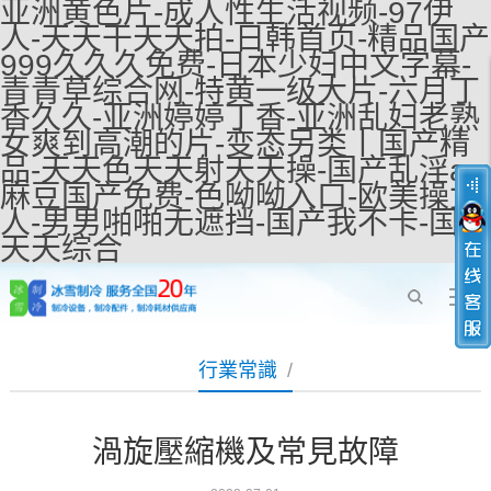
亚洲黄色片-成人性生活视频-97伊
人-天天干天天拍-日韩首页-精品国产
999久久久免费-日本少妇中文字幕-
青青草综合网-特黄一级大片-六月丁
香久久-亚洲婷婷丁香-亚洲乱妇老熟
女爽到高潮的片-变态另类丨国产精
品-天天色天天射天天操-国产乱淫av
麻豆国产免费-色呦呦入口-欧美操女
人-男男啪啪无遮挡-国产我不卡-国产
天天综合
行業常識
/
渦旋壓縮機及常見故障