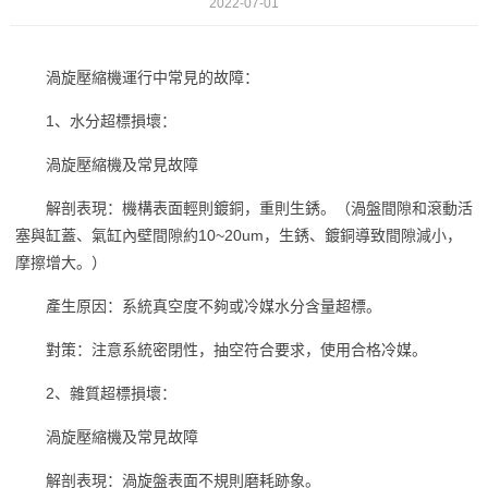
2022-07-01
渦旋壓縮機運行中常見的故障：
1、水分超標損壞：
渦旋壓縮機及常見故障
解剖表現：機構表面輕則鍍銅，重則生銹。（渦盤間隙和滾動活
塞與缸蓋、氣缸內壁間隙約10~20um，生銹、鍍銅導致間隙減小，
摩擦增大。）
產生原因：系統真空度不夠或冷媒水分含量超標。
對策：注意系統密閉性，抽空符合要求，使用合格冷媒。
2、雜質超標損壞：
渦旋壓縮機及常見故障
解剖表現：渦旋盤表面不規則磨耗跡象。